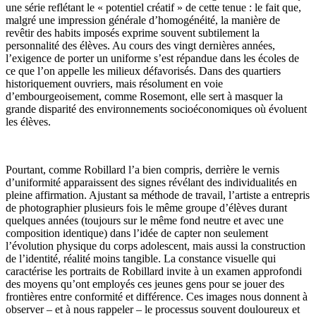
une série reflétant le « potentiel créatif » de cette tenue : le fait que,
malgré une impression générale d’homogénéité, la manière de
revêtir des habits imposés exprime souvent subtilement la
personnalité des élèves. Au cours des vingt dernières années,
l’exigence de porter un uniforme s’est répandue dans les écoles de
ce que l’on appelle les milieux défavorisés. Dans des quartiers
historiquement ouvriers, mais résolument en voie
d’embourgeoisement, comme Rosemont, elle sert à masquer la
grande disparité des environnements socioéconomiques où évoluent
les élèves.
Pourtant, comme Robillard l’a bien compris, derrière le vernis
d’uniformité apparaissent des signes révélant des individualités en
pleine affirmation. Ajustant sa méthode de travail, l’artiste a entrepris
de photographier plusieurs fois le même groupe d’élèves durant
quelques années (toujours sur le même fond neutre et avec une
composition identique) dans l’idée de capter non seulement
l’évolution physique du corps adolescent, mais aussi la construction
de l’identité, réalité moins tangible. La constance visuelle qui
caractérise les portraits de Robillard invite à un examen approfondi
des moyens qu’ont employés ces jeunes gens pour se jouer des
frontières entre conformité et différence. Ces images nous donnent à
observer – et à nous rappeler – le processus souvent douloureux et