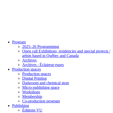
Program
2025–26 Programming
Open call Exhibitions, residencies and special projects /
artists based in Québec and Canada
Archives
Archives : Éclaireur·euses
Production spaces
Production spaces
Digital Printing
Darkroom and chemical store
Micro-publishing space
Workshops
Membership
Co-production program
Publishing
Éditions VU