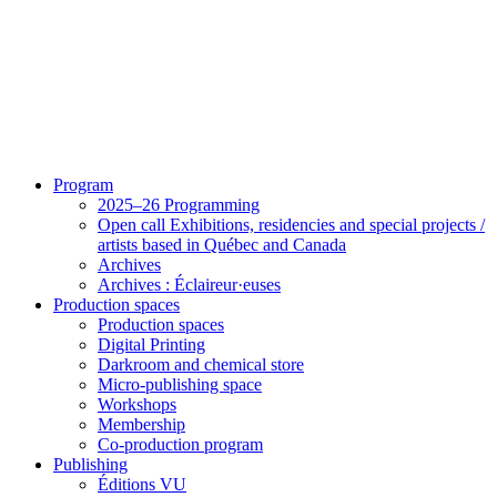
Program
2025–26 Programming
Open call Exhibitions, residencies and special projects /
artists based in Québec and Canada
Archives
Archives : Éclaireur·euses
Production spaces
Production spaces
Digital Printing
Darkroom and chemical store
Micro-publishing space
Workshops
Membership
Co-production program
Publishing
Éditions VU