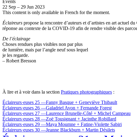
Events
22
Sep
–
29
Jun 2023
This content is only available in French for the moment.
Éclaireurs
propose la rencontre d’auteurs et d’artistes en art actuel d
réponse au contexte de la COVID-19 afin de rendre visible des parcour
De l’éclairage
Choses rendues plus visibles non par plus
de lumière, mais par l’angle neuf sous lequel
je les regarde.
– Robert Bresson
À lire et à voir dans la section
Pratiques photographiques
:
Éclaireurs·euses 25 —Fanny Basque + Geneviève Thibault
Éclaireurs·euses 26 —Galadriel Avon + Fernande Forest
Éclaireurs·euses 27 —Laurence Brunelle-Côté + Michel Campeau
Éclaireurs·euses 28 —Zoë Tousignant + Jacinthe Robillard
Éclaireurs·euses 29 —Maya Moumne + Fatine-Violette Sabiri
Éclaireurs·euses 30 —Jeanne Blackburn + Martin Désilets