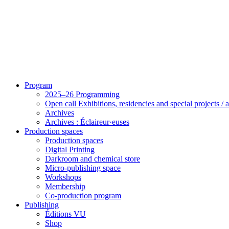
Program
2025–26 Programming
Open call Exhibitions, residencies and special projects /
Archives
Archives : Éclaireur·euses
Production spaces
Production spaces
Digital Printing
Darkroom and chemical store
Micro-publishing space
Workshops
Membership
Co-production program
Publishing
Éditions VU
Shop