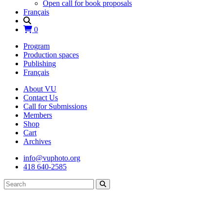
Open call for book proposals
Français
0
Program
Production spaces
Publishing
Français
About VU
Contact Us
Call for Submissions
Members
Shop
Cart
Archives
info@vuphoto.org
418 640-2585