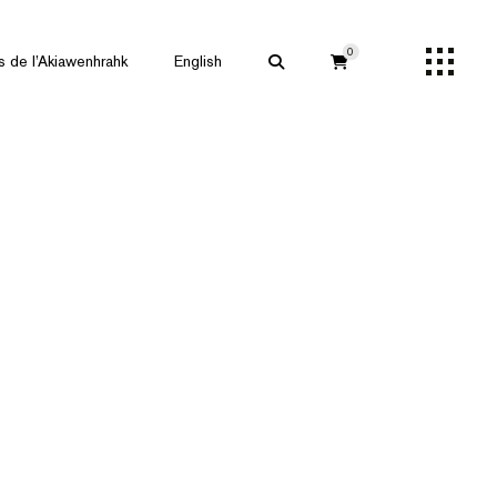
0
s de l’Akiawenhrahk
English