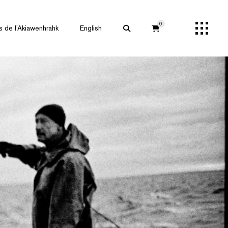
0
s de l’Akiawenhrahk
English