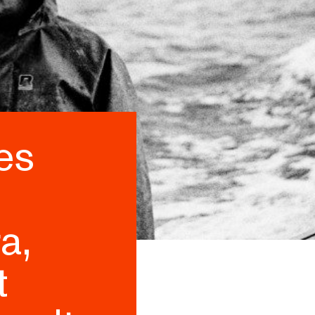
es
a,
t