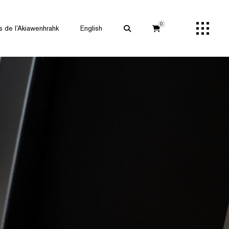
0
s de l’Akiawenhrahk
English