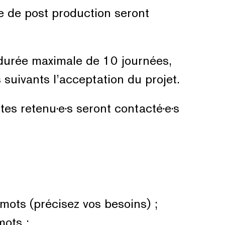
e de post production seront
 durée maximale de 10 journées,
suivants l’acceptation du projet.
tes retenu·e·s seront contacté·e·s
ots (précisez vos besoins) ;
ots ;