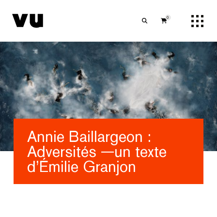
0
Annie Baillargeon :
Adversités —un texte
d’Émilie Granjon