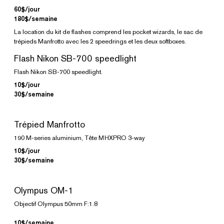
60$/jour
180$/semaine
La location du kit de flashes comprend les pocket wizards, le sac de
trépieds Manfrotto avec les 2 speedrings et les deux softboxes.
Flash Nikon SB-700 speedlight
Flash Nikon SB-700 speedlight.
10$/jour
30$/semaine
Trépied Manfrotto
190 M-series aluminium, Tête MHXPRO 3-way
10$/jour
30$/semaine
Olympus OM-1
Objectif Olympus 50mm F:1.8
10$/semaine