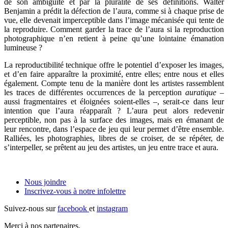
de son ambiguïté et par la pluralité de ses définitions. Walter
Benjamin a prédit la défection de l’aura, comme si à chaque prise de
vue, elle devenait imperceptible dans l’image mécanisée qui tente de
la reproduire. Comment garder la trace de l’aura si la reproduction
photographique n’en retient à peine qu’une lointaine émanation
lumineuse ?
La reproductibilité technique offre le potentiel d’exposer les images,
et d’en faire apparaître la proximité, entre elles; entre nous et elles
également. Compte tenu de la manière dont les artistes rassemblent
les traces de différentes occurrences de la perception
auratique
–
aussi fragmentaires et éloignées soient-elles –, serait-ce dans leur
intention que l’aura réapparaît ? L’aura peut alors redevenir
perceptible, non pas à la surface des images, mais en émanant de
leur rencontre, dans l’espace de jeu qui leur permet d’être ensemble.
Ralliées, les photographies, libres de se croiser, de se répéter, de
s’interpeller, se prêtent au jeu des artistes, un jeu entre trace et aura.
Nous joindre
Inscrivez-vous à notre
infolettre
Suivez-nous sur
facebook
et
instagram
Merci à nos partenaires.