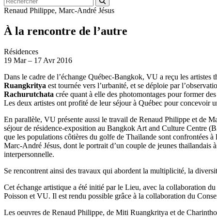
Renaud Philippe
,
Marc-André Jésus
À la rencontre de l’autre
Résidences
19
Mar
–
17
Avr 2016
Dans le cadre de l’échange Québec-Bangkok, VU a reçu les artistes t
Ruangkritya
est tournée vers l’urbanité, et se déploie par l’observat
Rachurutchata
crée quant à elle des photomontages pour former des un
Les deux artistes ont profité de leur séjour à Québec pour concevoir un 
En parallèle, VU présente aussi le travail de Renaud Philippe et de 
séjour de résidence-exposition au Bangkok Art and Culture Centre (B
que les populations côtières du golfe de Thaïlande sont confrontées à l
Marc-André Jésus, dont le portrait d’un couple de jeunes thaïlandais à 
interpersonnelle.
Se rencontrent ainsi des travaux qui abordent la multiplicité, la diversit
Cet échange artistique a été initié par le Lieu, avec la collaboratio
Poisson et VU. Il est rendu possible grâce à la collaboration du Conse
Les oeuvres de Renaud Philippe, de Miti Ruangkritya et de Charinth