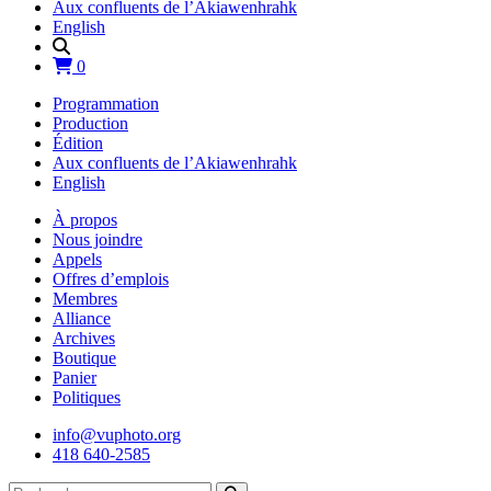
Aux confluents de l’Akiawenhrahk
English
0
Programmation
Production
Édition
Aux confluents de l’Akiawenhrahk
English
À propos
Nous joindre
Appels
Offres d’emplois
Membres
Alliance
Archives
Boutique
Panier
Politiques
info@vuphoto.org
418 640-2585