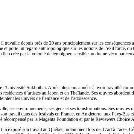
l travaille depuis près de 20 ans principalement sur les conséquences au
e et porte un regard anthropologique sur les notions de l’exil forcé, du
ien créé par la volonté de témoigner, sensible au drame vécu par ceux 
 l’Université Sukhothai. Après plusieurs années à avoir travaillé comme
des résidences d’artistes au Japon et en Thaïlande. Ses œuvres abordent de
 teintent les univers de l’enfance et de l’adolescence.
 ville, ses environnements, ses gens et ses transformations. Ses œuvres o
on travail dans des festivals en France, en Angleterre, aux Pays-Bas et 
 été récompensé par la Magenta Foundation et par le Reviewers Choice A
. Il a exposé son travail au Québec, notamment lors de: L’art à l’acte,