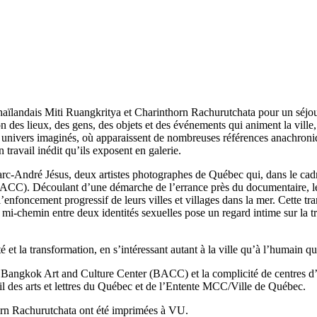
haïlandais Miti Ruangkritya et Charinthorn Rachurutchata pour un séjo
ion des lieux, des gens, des objets et des événements qui animent la ville
ivers imaginés, où apparaissent de nombreuses références anachroniques a
travail inédit qu’ils exposent en galerie.
Marc-André Jésus, deux artistes photographes de Québec qui, dans le c
ACC). Découlant d’une démarche de l’errance près du documentaire, les
’enfoncement progressif de leurs villes et villages dans la mer. Cette t
mi-chemin entre deux identités sexuelles pose un regard intime sur la tra
é et la transformation, en s’intéressant autant à la ville qu’à l’humain qui
n du Bangkok Art and Culture Center (BACC) et la complicité de centres d
il des arts et lettres du Québec et de l’Entente MCC/Ville de Québec.
orn Rachurutchata ont été imprimées à VU.