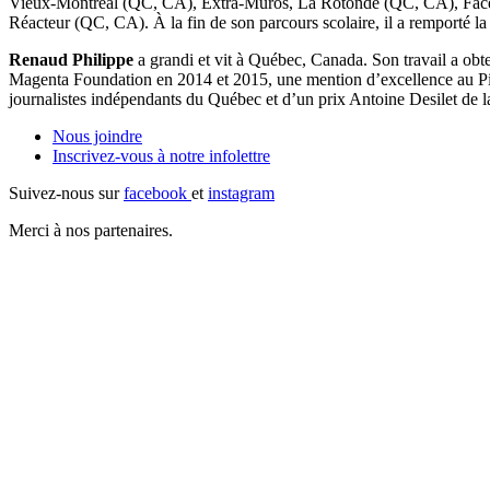
Vieux-Montréal (QC, CA), Extra-Muros, La Rotonde (QC, CA), Face-à-
Réacteur (QC, CA). À la fin de son parcours scolaire, il a remporté la 
Renaud Philippe
a grandi et vit à Québec, Canada. Son travail a obt
Magenta Foundation en 2014 et 2015, une mention d’excellence au Pict
journalistes indépendants du Québec et d’un prix Antoine Desilet de l
Nous joindre
Inscrivez-vous à notre
infolettre
Suivez-nous sur
facebook
et
instagram
Merci à nos partenaires.