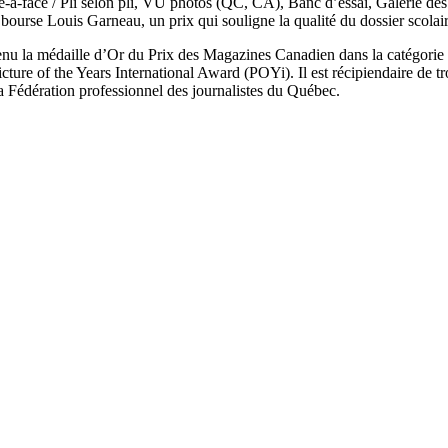
face / Pli selon pli, VU photos (QC, CA), Banc d’essai, Galerie des
bourse Louis Garneau, un prix qui souligne la qualité du dossier scolaire
enu la médaille d’Or du Prix des Magazines Canadien dans la catégorie 
ure of the Years International Award (POYi). Il est récipiendaire de t
a Fédération professionnel des journalistes du Québec.