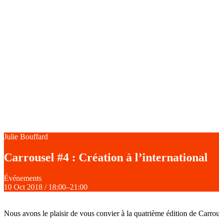
Julie Bouffard
Carrousel #4 : Création à l’international
Événements
10
Oct 2018
/
18:00
–
21:00
Nous avons le plaisir de vous convier à la quatrième édition de Carrou