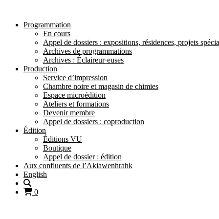
Programmation
En cours
Appel de dossiers : expositions, résidences, projets spéci
Archives de programmations
Archives : Éclaireur·euses
Production
Service d’impression
Chambre noire et magasin de chimies
Espace microédition
Ateliers et formations
Devenir membre
Appel de dossiers : coproduction
Édition
Éditions VU
Boutique
Appel de dossier : édition
Aux confluents de l’Akiawenhrahk
English
0