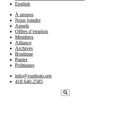
English
À propos
Nous joindre
Appels
Offres d’emplois
Membres
Alliance
Archives
Boutique
Panier
Politiques
info@vuphoto.org
418 640-2585