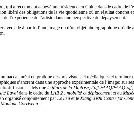
ffard, qui a récemment achevé une résidence en Chine dans le cadre de
l’
ion libéré des obligations de la vie quotidienne où un résultat concret e
s et de l’expérience de l’artiste dans une perspective de dépaysement.
ger avec elle à partir d’une image ou d’un objet photographique qu’elle
on.
3 un baccalauréat en pratique des arts visuels et médiatiques et terminer
phiques s’ancrent dans une approche expérimentale de l’image; sur ses po
’auto-diffusion — tels que
le Mars de la Maitrise, l’off-FAAQ/FAAQ-off,
rsité Laval
dans le cadre du
LAB 2 : mobilité et déplacement
et au
Musée
an organisé conjointement par
Le lieu
et le
Xiang Xishi Center for Con
t
Monique Corriveau
.