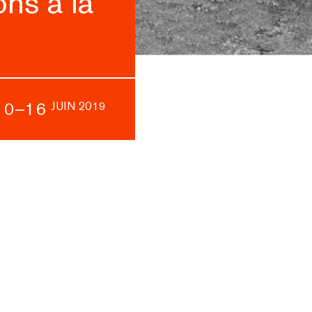
ns à la
10–16
JUIN 2019