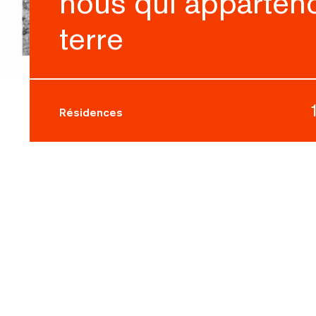
nous qui apparteno
terre
Résidences