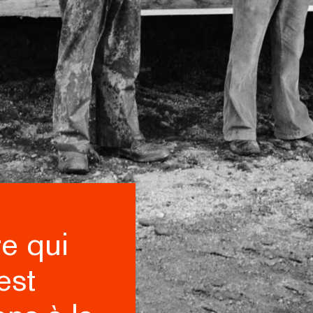
re qui
est