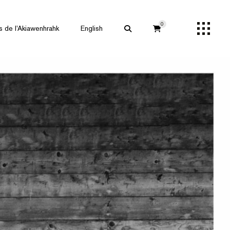
0
s de l’Akiawenhrahk
English