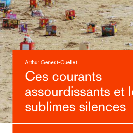
Arthur Genest-Ouellet
Ces courants
assourdissants et 
sublimes silences