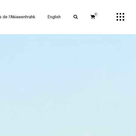
0
s de l’Akiawenhrahk
English