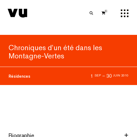
0
Chroniques d’un été dans les
Montagne-Vertes
1
–
30
SEP
JUIN 2010
Résidences
Biographie