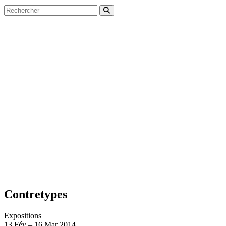
Contretypes
Expositions
13
Fév
–
16
Mar 2014