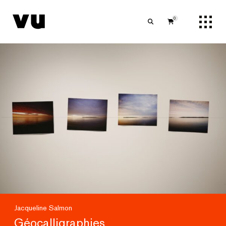
0
Jacqueline Salmon
Géocalligraphies