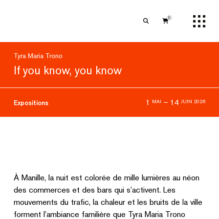
0
Tyra Maria Trono
If you know, you know
1
–
14
MAI
JUIN 2026
Expositions
À Manille, la nuit est colorée de mille lumières au néon
des commerces et des bars qui s’activent. Les
mouvements du trafic, la chaleur et les bruits de la ville
forment l’ambiance familière que Tyra Maria Trono