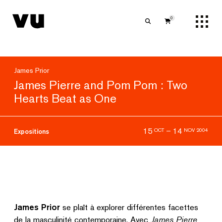
0
James Prior
James Pierre and Pom Pom : Two
Hearts Beat as One
15
–
14
OCT
NOV 2004
Expositions
James Prior
se plaît à explorer différentes facettes
de la masculinité contemporaine. Avec
James Pierre