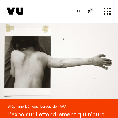
0
Stéphanie Béliveau
Bureau de l'APA
,
L’expo sur l’effondrement qui n’aura