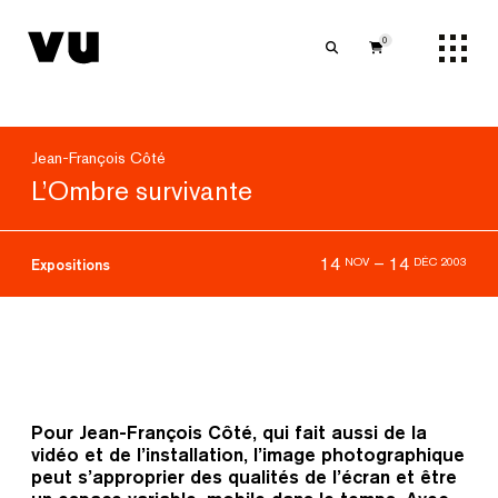
0
Jean-François Côté
L’Ombre survivante
14
–
14
NOV
DÉC 2003
Expositions
Pour
Jean-François Côté,
qui fait aussi de la
vidéo et de l’installation, l’image photographique
peut s’approprier des qualités de l’écran et être