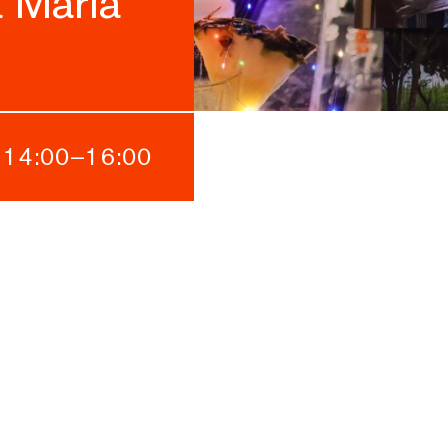
a Maria
/
14:00
–
16:00