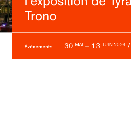
l’exposition de Tyr
Trono
30
–
13
MAI
JUIN 2026
Événements