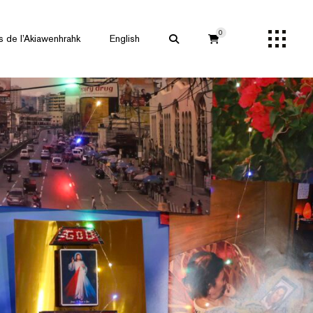
0
s de l’Akiawenhrahk
English