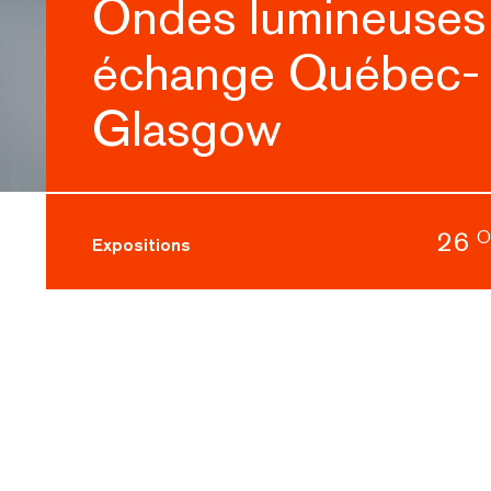
Ondes lumineuses 
échange Québec-
Glasgow
26
O
Expositions