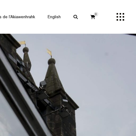
0
s de l’Akiawenhrahk
English