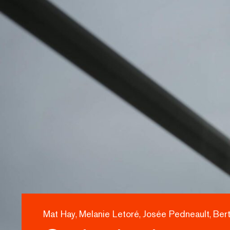
Mat Hay
Melanie Letoré
Josée Pedneault
Bert
,
,
,