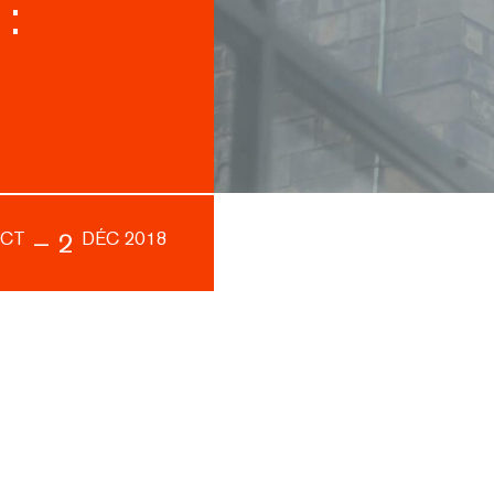
:
–
2
CT
DÉC 2018