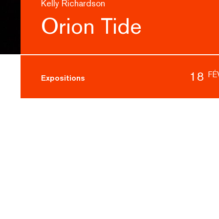
Kelly Richardson
Orion Tide
18
FÉ
Expositions