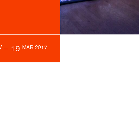
–
19
V
MAR 2017