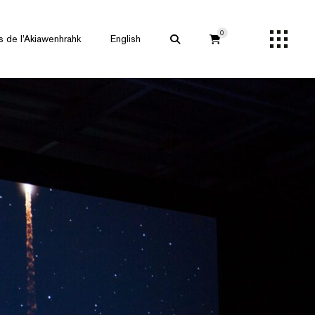
0
s de l’Akiawenhrahk
English