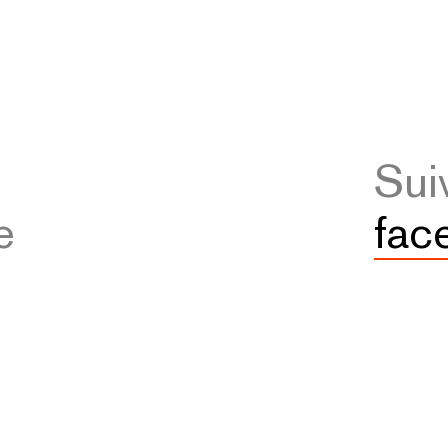
Sui
e
fac