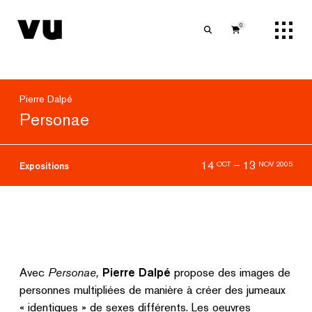
0
Pierre Dalpé
Personae
14
–
13
OCT
NOV 2005
Expositions
Avec
Personae,
Pierre Dalpé
propose des images de
personnes multipliées de manière à créer des jumeaux
« identiques » de sexes différents. Les oeuvres