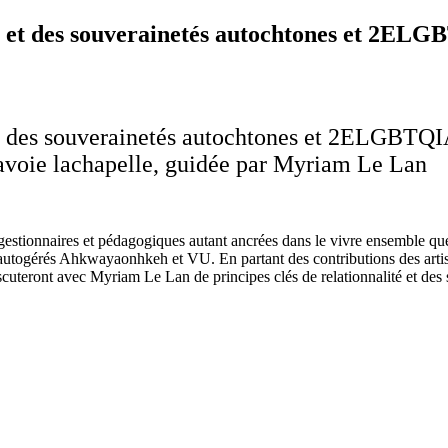
ité et des souverainetés autochtones et 2E
é et des souverainetés autochtones et 2ELGBTQ
avoie lachapelle, guidée par Myriam Le Lan
, gestionnaires et pédagogiques autant ancrées dans le vivre ensemble que
s autogérés Ahkwayaonhkeh et VU. En partant des contributions des artis
discuteront avec Myriam Le Lan de principes clés de relationnalité et