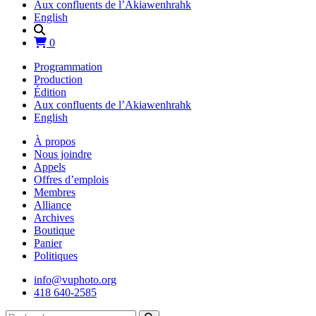
Aux confluents de l’Akiawenhrahk
English
0
Programmation
Production
Édition
Aux confluents de l’Akiawenhrahk
English
À propos
Nous joindre
Appels
Offres d’emplois
Membres
Alliance
Archives
Boutique
Panier
Politiques
info@vuphoto.org
418 640-2585