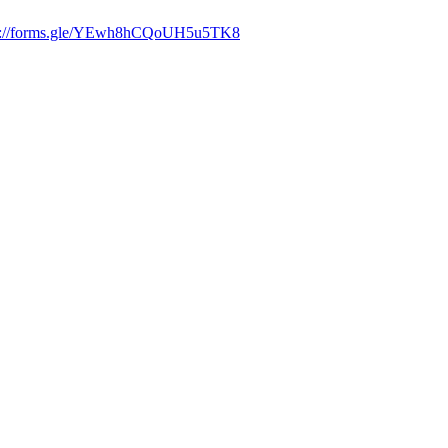
s://forms.gle/YEwh8hCQoUH5u5TK8