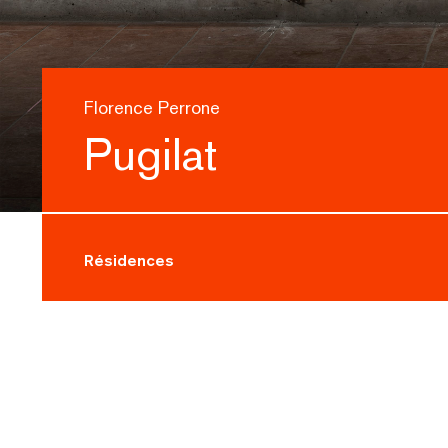
Florence Perrone
Pugilat
Résidences