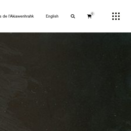
0
s de l’Akiawenhrahk
English