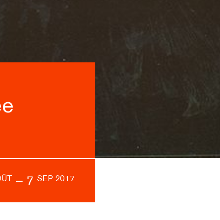
ée
–
7
OÛT
SEP 2017