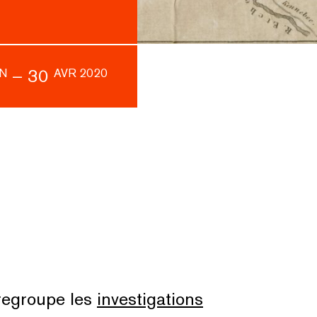
–
30
AN
AVR 2020
egroupe les
investigations