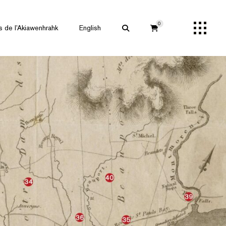
0
s de l’Akiawenhrahk
English