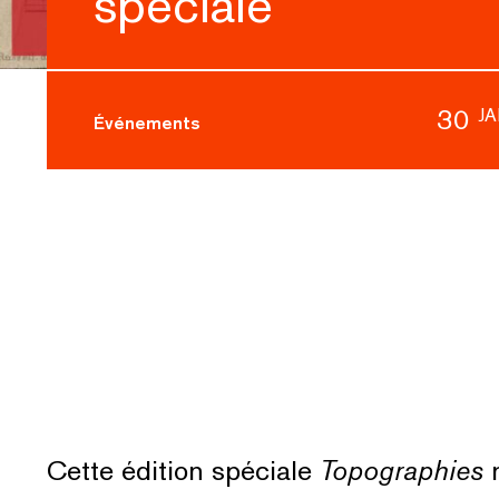
spéciale
30
J
Événements
Cette édition spéciale
Topographies
r