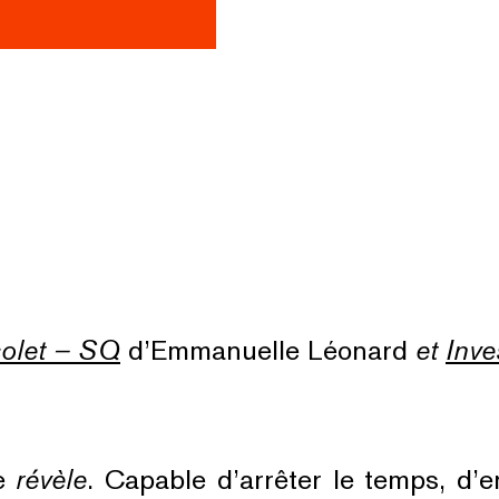
colet – SQ
d’Emmanuelle Léonard
et
Inve
le
révèle
. Capable d’arrêter le temps, d’en