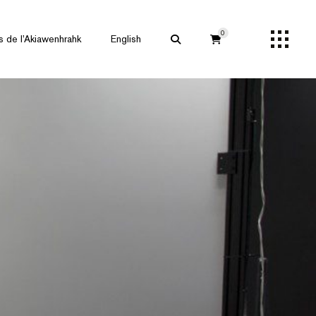
0
s de l’Akiawenhrahk
English