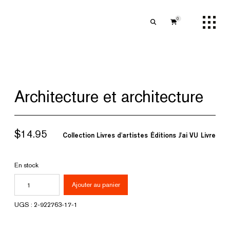
0
Architecture et architecture
$
14.95
Collection Livres d'artistes
Éditions J'ai VU
Livre
En stock
quantité
Ajouter au panier
de
UGS :
2-922763-17-1
Architecture
et