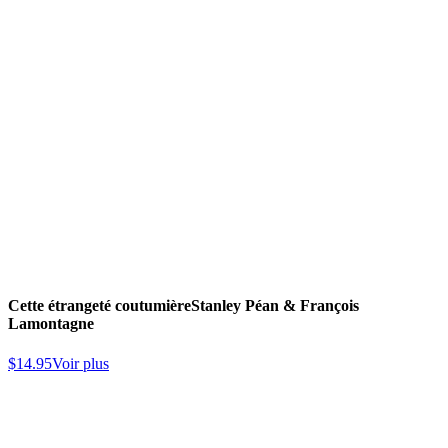
Cette étrangeté coutumière
Stanley Péan & François
Lamontagne
$
14.95
Voir plus