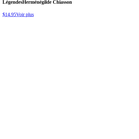
Légendes
Herménégilde Chiasson
$
14.95
Voir plus