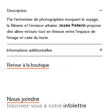
qu'il
Description
y
Par l’entremise de photographies évoquant le voyage,
avait
la flânerie et l’errance urbaine,
Josée Pellerin
propose
le
des allers-retours tout en finesse entre l’espace de
monde
l’image et celui du texte.
autour
de
Informations additionnelles
moi
Retour à la boutique
Nous joindre
Inscrivez-vous à notre
infolettre