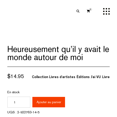
0
Heureusement qu’il y avait le
monde autour de moi
$
14.95
Collection Livres d'artistes
Éditions J'ai VU
Livre
En stock
quantité
Ajouter au panier
de
UGS :
2-922763-14-5
Heureusement