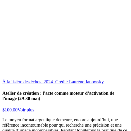
À la lisière des échos, 2024. Crédit: Laurène Janowsky
Atelier de création : l’acte comme moteur d’activation de
l’image (29-30 mai)
$
100.00
Voir plus
Le moyen format argentique demeure, encore aujourd’hui, une
référence incontournable pour qui recherche une précision et une
qualité d’image incomparables. Pendant longtemps la pratique de ce