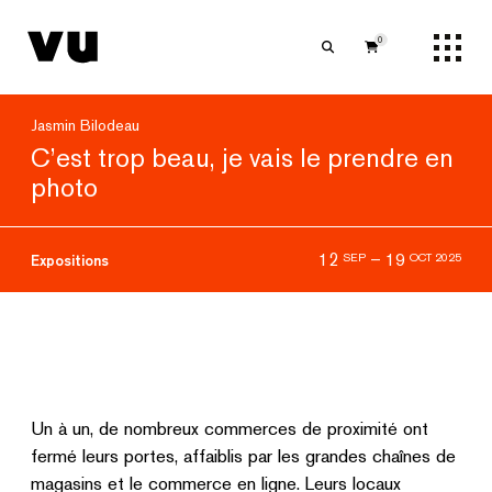
0
Jasmin Bilodeau
C’est trop beau, je vais le prendre en
photo
12
–
19
SEP
OCT 2025
Expositions
Un à un, de nombreux commerces de proximité ont
fermé leurs portes, affaiblis par les grandes chaînes de
magasins et le commerce en ligne. Leurs locaux