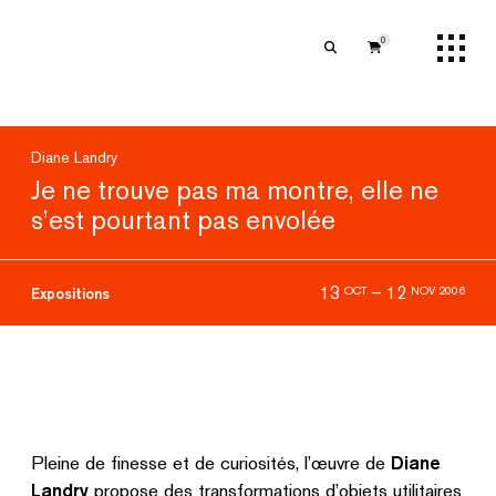
0
Diane Landry
Je ne trouve pas ma montre, elle ne
s’est pourtant pas envolée
13
–
12
OCT
NOV 2006
Expositions
Pleine de finesse et de curiosités, l’œuvre de
Diane
Landry
propose des transformations d’objets utilitaires