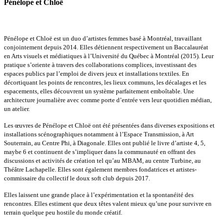
Pénélope et Chloë
Pénélope et Chloë est un duo d’artistes femmes basé à Montréal, travaillant
conjointement depuis 2014. Elles détiennent respectivement un Baccalauréat
en Arts visuels et médiatiques à l’Université du Québec à Montréal (2015). Leur
pratique s’oriente à travers des collaborations complices, investissant des
espaces publics par l’emploi de divers jeux et installations textiles. En
décortiquant les points de rencontres, les lieux communs, les décalages et les
espacements, elles découvrent un système parfaitement emboîtable. Une
architecture journalière avec comme porte d’entrée vers leur quotidien médian,
un atelier.
Les œuvres de Pénélope et Chloë ont été présentées dans diverses expositions et
installations scénographiques notamment à l’Espace Transmission, à Art
Souterrain, au Centre Phi, à Diagonale. Elles ont publié le livre d’artiste 4, 5,
maybe 6 et continuent de s’impliquer dans la communauté en offrant des
discussions et activités de création tel qu’au MBAM, au centre Turbine, au
Théâtre Lachapelle. Elles sont également membres fondatrices et artistes-
commissaire du collectif le doux soft club depuis 2017.
Elles laissent une grande place à l’expérimentation et la spontanéité des
rencontres. Elles estiment que deux têtes valent mieux qu’une pour survivre en
terrain quelque peu hostile du monde créatif.