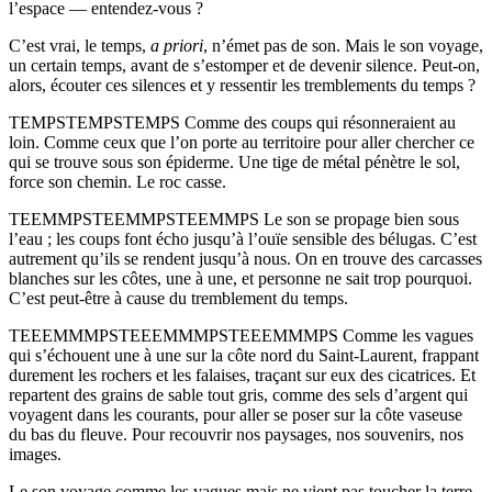
l’espace — entendez-vous ?
C’est vrai, le temps,
a priori
, n’émet pas de son. Mais le son voyage,
un certain temps, avant de s’estomper et de devenir silence. Peut-on,
alors, écouter ces silences et y ressentir les tremblements du temps ?
TEMPSTEMPSTEMPS Comme des coups qui résonneraient au
loin. Comme ceux que l’on porte au territoire pour aller chercher ce
qui se trouve sous son épiderme. Une tige de métal pénètre le sol,
force son chemin. Le roc casse.
TEEMMPSTEEMMPSTEEMMPS Le son se propage bien sous
l’eau ; les coups font écho jusqu’à l’ouïe sensible des bélugas. C’est
autrement qu’ils se rendent jusqu’à nous. On en trouve des carcasses
blanches sur les côtes, une à une, et personne ne sait trop pourquoi.
C’est peut-être à cause du tremblement du temps.
TEEEMMMPSTEEEMMMPSTEEEMMMPS Comme les vagues
qui s’échouent une à une sur la côte nord du Saint-Laurent, frappant
durement les rochers et les falaises, traçant sur eux des cicatrices. Et
repartent des grains de sable tout gris, comme des sels d’argent qui
voyagent dans les courants, pour aller se poser sur la côte vaseuse
du bas du fleuve. Pour recouvrir nos paysages, nos souvenirs, nos
images.
Le son voyage comme les vagues mais ne vient pas toucher la terre.