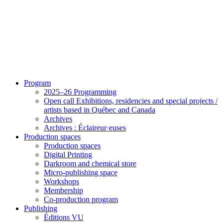
Program
2025–26 Programming
Open call Exhibitions, residencies and special projects /
artists based in Québec and Canada
Archives
Archives : Éclaireur·euses
Production spaces
Production spaces
Digital Printing
Darkroom and chemical store
Micro-publishing space
Workshops
Membership
Co-production program
Publishing
Éditions VU