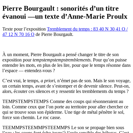
Pierre Bourgault : sonorités d’un titre
évanoui —un texte d’Anne-Marie Proulx
Texte pour l’exposition
Tremblement du temps : 83 40 N 30 41 O /
47 12 N 70 16 O
de Pierre Bourgault.
À un moment, Pierre Bourgault a pensé changer le titre de son
exposition pour
tempstempstempstremblements
. Pour qu’on puisse
entendre les mots, en plus de les lire, pour que le temps résonne dans
l’espace — entendez-vous ?
C’est vrai, le temps,
a priori
, n’émet pas de son. Mais le son voyage,
un certain temps, avant de s’estomper et de devenir silence. Peut-on,
alors, écouter ces silences et y ressentir les tremblements du temps ?
TEMPSTEMPSTEMPS Comme des coups qui résonneraient au
loin. Comme ceux que l’on porte au territoire pour aller chercher ce
qui se trouve sous son épiderme. Une tige de métal pénètre le sol,
force son chemin. Le roc casse.
TEEMMPSTEEMMPSTEEMMPS Le son se propage bien sous
l’eau ; les coups font écho jusqu’à l’ouïe sensible des bélugas. C’est