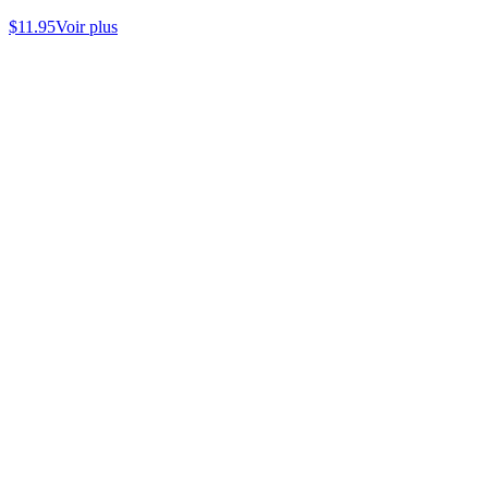
$
11.95
Voir plus