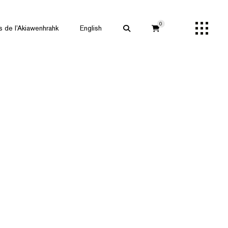
0
s de l’Akiawenhrahk
English