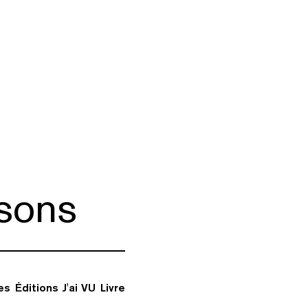
sons
tes
Éditions J'ai VU
Livre