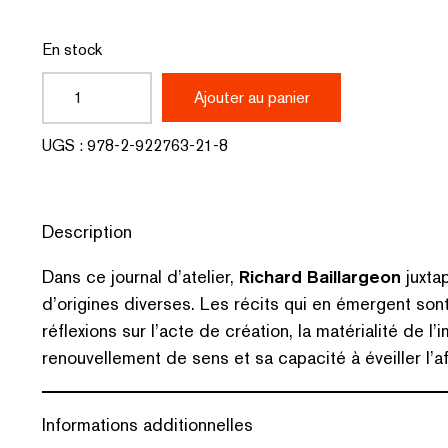
En stock
quantité
Ajouter au panier
de
UGS :
978-2-922763-21-8
Marges
et
Description
chansons
Dans ce journal d’atelier,
Richard Baillargeon
juxta
d’origines diverses. Les récits qui en émergent son
réflexions sur l’acte de création, la matérialité de l
renouvellement de sens et sa capacité à éveiller l’af
Informations additionnelles