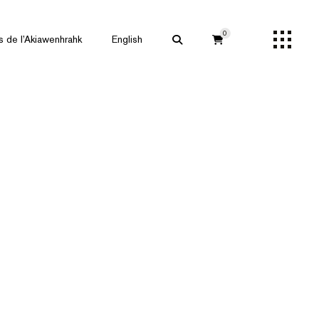
0
s de l’Akiawenhrahk
English