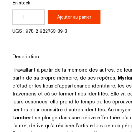
En stock
quantité
Ajouter au panier
de
UGS :
978-2-922763-39-3
Chemin
des
Description
disparus
Travaillant à partir de la mémoire des autres, de leu
partir de sa propre mémoire, de ses repères,
Myri
d’étudier les lieux d’appartenance identitaire, les 
traversons et où se forment nos identités. Elle vit ce
leurs essences, elle prend le temps de les éprouver,
sentirs pour connaître d’autres identités. Au moyen 
Lambert
se plonge dans une dérive effectuée d’un
l’autre, dérive qu’a réalisée l’artiste lors de son pé