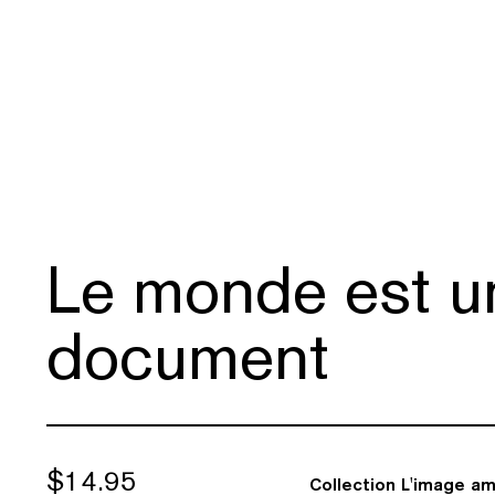
Le monde est u
document
$
14.95
Collection L'image am