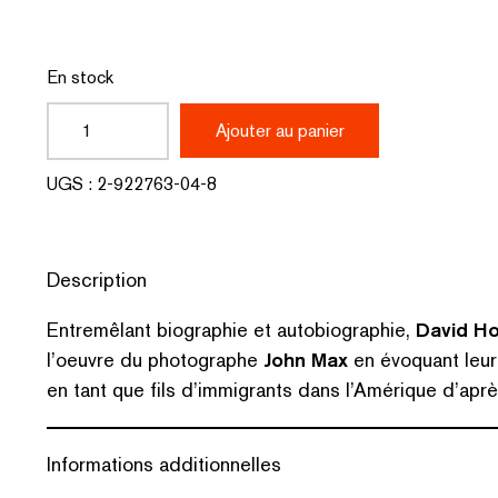
En stock
quantité
Ajouter au panier
de
UGS :
2-922763-04-8
Le
monde
Description
est
un
Entremêlant biographie et autobiographie,
David H
l’oeuvre du photographe
John Max
en évoquant leu
document
en tant que fils d’immigrants dans l’Amérique d’apr
Informations additionnelles