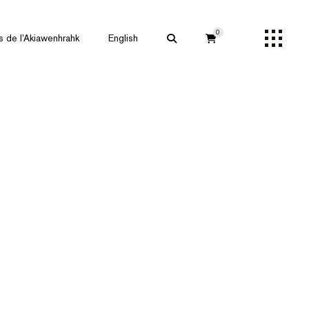
0
s de l’Akiawenhrahk
English