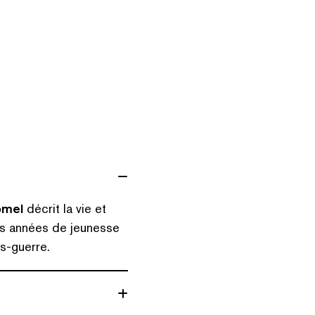
omel
décrit la vie et
rs années de jeunesse
ès-guerre.