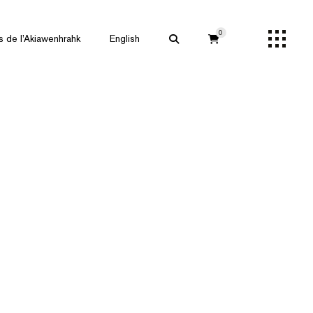
0
s de l’Akiawenhrahk
English