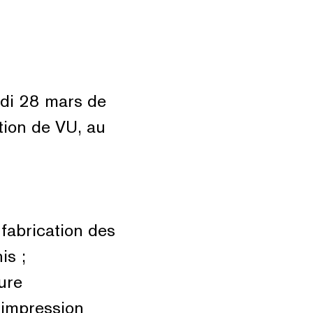
edi 28 mars de
tion de VU, au
 fabrication des
is ;
eure
’impression