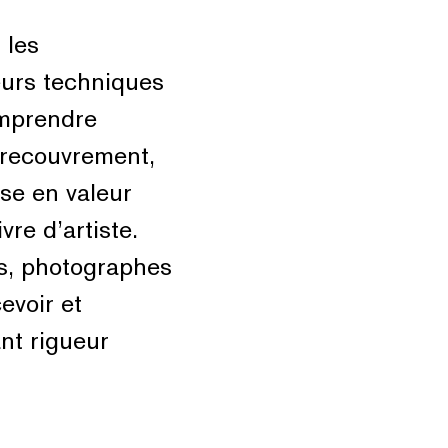
 les
eurs techniques
omprendre
 recouvrement,
ise en valeur
re d’artiste.
es, photographes
evoir et
ant rigueur