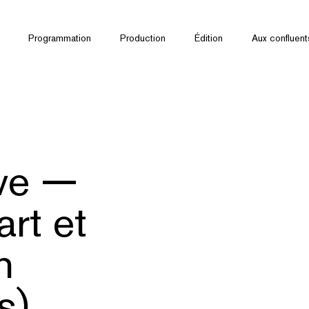
Programmation
Production
Édition
Aux confluent
ive —
rt et
n
s)