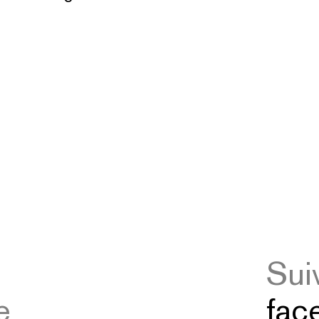
Sui
e
fac