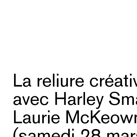
La reliure créat
avec Harley Sma
Laurie McKeow
(samedi 28 mar