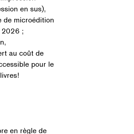
ession en sus),
e de microédition
n 2026 ;
n,
rt au coût de
ccessible pour le
ivres!
bre en règle de