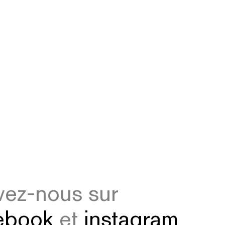
vez-nous sur
ebook
et
instagram