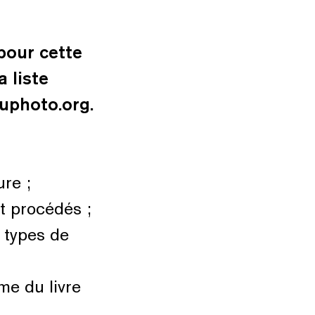
 pour cette
a liste
uphoto.org.
ure ;
et procédés ;
 types de
me du livre