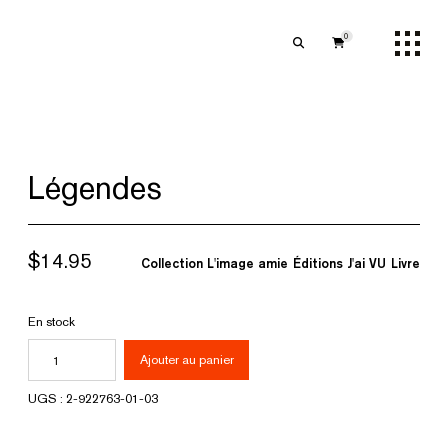
0
Légendes
$
14.95
Collection L'image amie
Éditions J'ai VU
Livre
En stock
quantité
Ajouter au panier
de
UGS :
2-922763-01-03
Légendes