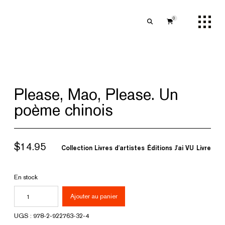
0
Please, Mao, Please. Un
poème chinois
$
14.95
Collection Livres d'artistes
Éditions J'ai VU
Livre
En stock
quantité
Ajouter au panier
de
UGS :
978-2-922763-32-4
Please,