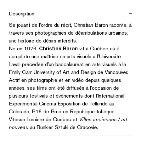
Mao,
Description
Please.
Se jouant de l’ordre du récit, Christian Baron raconte, à
Un
travers ses photographies de déambulations urbaines,
poème
une histoire de désirs interdits.
chinois
Né en 1976,
Christian Baron
vit à Québec où il
compléte une maîtrise en arts visuels à l’Université
Laval, précédée d’un baccalauréat en arts visuels à la
Emily Carr University of Art and Design de Vancouver.
Actif en photographie et en vidéo depuis quelques
années, ses films ont été diffusés à l’occasion de
plusieurs festivals et événements dont l’International
Experimental Cinema Exposition de Telluride au
Colorado, B16 de Brno en République tchèque,
Vitesse Lumière de Québec et
Villes anciennes / art
nouveau
au Bunkier Sztuki de Cracovie.