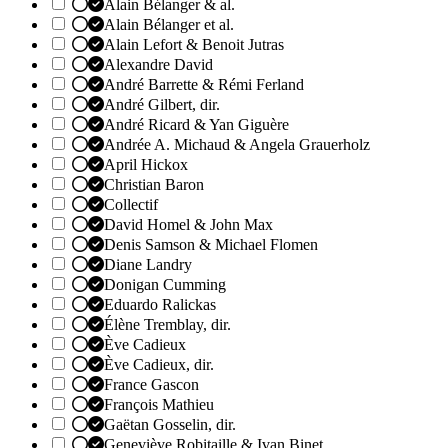
Alain Bélanger & al.
Alain Bélanger et al.
Alain Lefort & Benoit Jutras
Alexandre David
André Barrette & Rémi Ferland
André Gilbert, dir.
André Ricard & Yan Giguère
Andrée A. Michaud & Angela Grauerholz
April Hickox
Christian Baron
Collectif
David Homel & John Max
Denis Samson & Michael Flomen
Diane Landry
Donigan Cumming
Eduardo Ralickas
Élène Tremblay, dir.
Ève Cadieux
Ève Cadieux, dir.
France Gascon
François Mathieu
Gaëtan Gosselin, dir.
Geneviève Robitaille & Ivan Binet