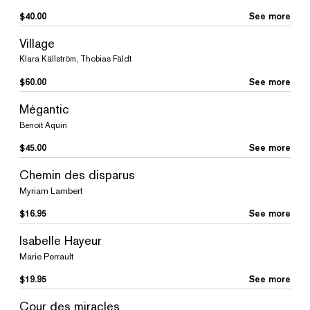
$
40.00
See more
Village
Klara Källström, Thobias Fäldt
$
60.00
See more
Mégantic
Benoit Aquin
$
45.00
See more
Chemin des disparus
Myriam Lambert
$
16.95
See more
Isabelle Hayeur
Marie Perrault
$
19.95
See more
Cour des miracles