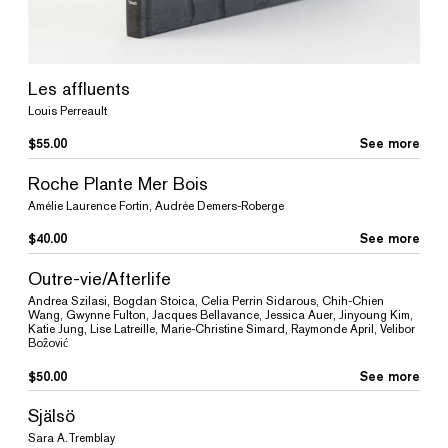
Les affluents
Louis Perreault
$
55.00
See more
Roche Plante Mer Bois
Amélie Laurence Fortin, Audrée Demers-Roberge
$
40.00
See more
Outre-vie/Afterlife
Andrea Szilasi, Bogdan Stoica, Celia Perrin Sidarous, Chih-Chien
Wang, Gwynne Fulton, Jacques Bellavance, Jessica Auer, Jinyoung Kim,
Katie Jung, Lise Latreille, Marie-Christine Simard, Raymonde April, Velibor
Boẑović
$
50.00
See more
Själsö
Sara A.Tremblay