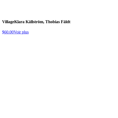
Village
Klara Källström, Thobias Fäldt
$
60.00
Voir plus