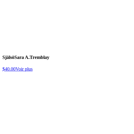
Själsö
Sara A.Tremblay
$
40.00
Voir plus