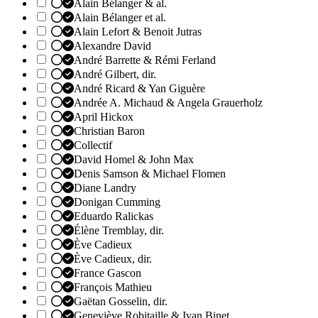
Alain Bélanger & al.
Alain Bélanger et al.
Alain Lefort & Benoit Jutras
Alexandre David
André Barrette & Rémi Ferland
André Gilbert, dir.
André Ricard & Yan Giguère
Andrée A. Michaud & Angela Grauerholz
April Hickox
Christian Baron
Collectif
David Homel & John Max
Denis Samson & Michael Flomen
Diane Landry
Donigan Cumming
Eduardo Ralickas
Élène Tremblay, dir.
Ève Cadieux
Ève Cadieux, dir.
France Gascon
François Mathieu
Gaëtan Gosselin, dir.
Geneviève Robitaille & Ivan Binet