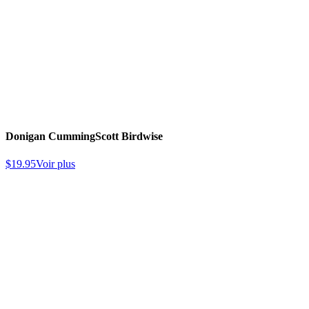
Donigan Cumming
Scott Birdwise
$
19.95
Voir plus