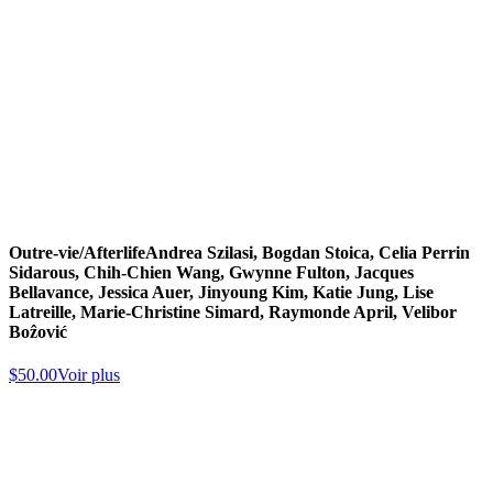
Outre-vie/Afterlife
Andrea Szilasi, Bogdan Stoica, Celia Perrin
Sidarous, Chih-Chien Wang, Gwynne Fulton, Jacques
Bellavance, Jessica Auer, Jinyoung Kim, Katie Jung, Lise
Latreille, Marie-Christine Simard, Raymonde April, Velibor
Boẑović
$
50.00
Voir plus