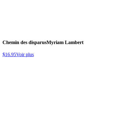
Chemin des disparus
Myriam Lambert
$
16.95
Voir plus