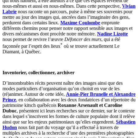
qui nous habitent, à être attentifs à ce que ces espaces révèlent de
nous-mêmes et aussi en nous-mêmes. Dans cette perspective,
Vivian
Labrie
nous raconte un parcours, puise à même ses souvenirs pour
mettre au jour des images qui, ancrées dans l’imaginaire des gens,
perdurent dans certains lieux.
Maxime Coulombe
emprunte
différents chemins pour penser notre rapport sensible aux images et
divers mécanismes dont procède notre mémoire.
Nadine Lizotte
nous permet de revivre l’œuvre
Défoncer des murs
, qui a été
*
façonnée par l’esprit des lieux
où se trouve actuellement Le
Diamant, à Québec.
Inventorier, collectionner, archiver
D’innombrables récits peuvent naître des images ainsi que des
modes particuliers d’organisation qu’on choisit en vue de les
(ré)animer. Autour de cette idée,
Annie-Pier Brunelle et Alexandre
Prince
, en collaboration avec les deux fondatrices d’un répertoire du
patrimoine kitsch québécois
Roxanne Arsenault et Caroline
Dubuc
, présentent ici leurs recherches sur ce dernier, sur le contexte
dans lequel s’inscrivent les formes de culture populaire dont il relève
ainsi que sur les enjeux patrimoniaux qu’elles engendrent.
Sébastien
Hudon
nous fait part du voyage qu’il a effectué à travers de
multiples archives à la recherche d’une des premières photographies