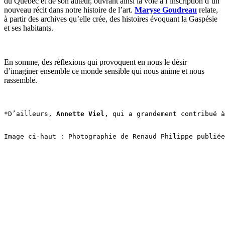
du Québec et de son auteur, ouvrant ainsi la voie à l’inscription d’un
nouveau récit dans notre histoire de l’art.
Maryse Goudreau
relate,
à partir des archives qu’elle crée, des histoires évoquant la Gaspésie
et ses habitants.
En somme, des réflexions qui provoquent en nous le désir
d’imaginer ensemble ce monde sensible qui nous anime et nous
rassemble.
*D’ailleurs, 
Annette Viel
, qui a grandement contribué à
Image ci-haut : Photographie de Renaud Philippe publiée