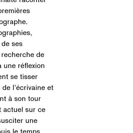
 premières
tographe.
ographies,
 de ses
a recherche de
à une réflexion
ent se tisser
de l’écrivaine et
nt à son tour
t actuel sur ce
susciter une
puis le temps