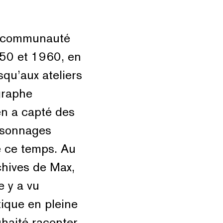
la communauté
950 et 1960, en
squ’aux ateliers
graphe
n a capté des
rsonnages
e ce temps. Au
chives de Max,
e y a vu
tique en pleine
haité raconter