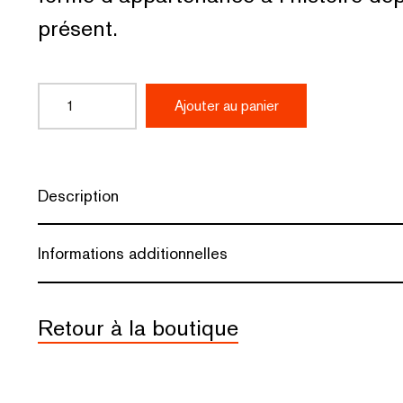
présent.
quantité
Ajouter au panier
de
Premières
planches
Description
:
Informations additionnelles
Photos
de
Retour à la boutique
John
Max