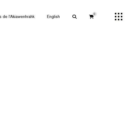
0
s de l’Akiawenhrahk
English